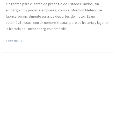
elegantes para clientes de prestigio de Estados Unidos, sin
embargo muy pocos ejemplares, como el Mormon Meteor, se
fabricaron inicialmente para los deportes de motor. Es un
automóvil inusual con un nombre inusual, pero su historia y lugar en
la historia de Duesenberg es primordial.
1935
Leer más »
Duesenberg
Model
SJ
Mormon
Meteor
Speedster