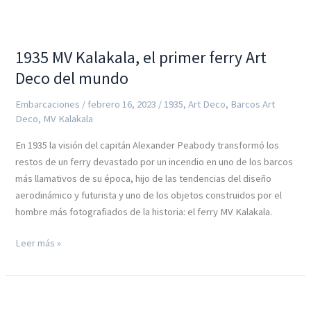
1935 MV Kalakala, el primer ferry Art
Deco del mundo
Embarcaciones
/
febrero 16, 2023
/
1935
,
Art Deco
,
Barcos Art
Deco
,
MV Kalakala
En 1935 la visión del capitán Alexander Peabody transformó los
restos de un ferry devastado por un incendio en uno de los barcos
más llamativos de su época, hijo de las tendencias del diseño
aerodinámico y futurista y uno de los objetos construidos por el
hombre más fotografiados de la historia: el ferry MV Kalakala.
1935
Leer más »
MV
Kalakala,
el
primer