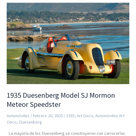
6c
Aerodinamica
Spider
«Aerospider»
1935 Duesenberg Model SJ Mormon
Meteor Speedster
Automóviles
/
febrero 20, 2023
/
1935
,
Art Deco
,
Automóviles Art
Deco
,
Duesenberg
La mayoría de los Duesenberg se construyeron con carrocerías