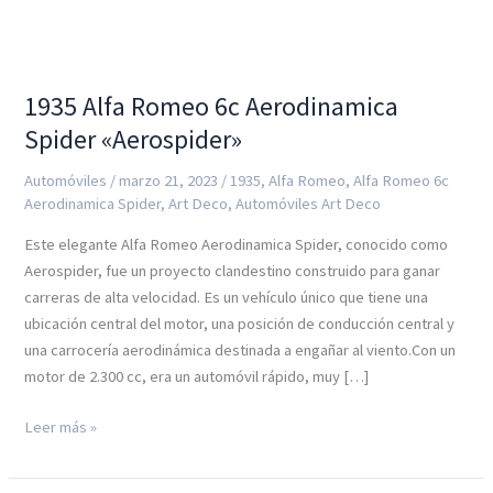
1935 Alfa Romeo 6c Aerodinamica
Spider «Aerospider»
Automóviles
/
marzo 21, 2023
/
1935
,
Alfa Romeo
,
Alfa Romeo 6c
Aerodinamica Spider
,
Art Deco
,
Automóviles Art Deco
Este elegante Alfa Romeo Aerodinamica Spider, conocido como
Aerospider, fue un proyecto clandestino construido para ganar
carreras de alta velocidad. Es un vehículo único que tiene una
ubicación central del motor, una posición de conducción central y
una carrocería aerodinámica destinada a engañar al viento.Con un
motor de 2.300 cc, era un automóvil rápido, muy […]
1935
Leer más »
Alfa
Romeo