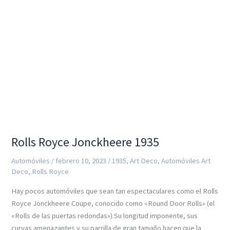
ferry
Art
Deco
del
mundo
Rolls Royce Jonckheere 1935
Automóviles
/
febrero 10, 2023
/
1935
,
Art Deco
,
Automóviles Art
Deco
,
Rolls Royce
Hay pocos automóviles que sean tan espectaculares como el Rolls
Royce Jonckheere Coupe, conocido como «Round Door Rolls» (el
«Rolls de las puertas redondas»).Su longitud imponente, sus
curvas amenazantes y su parrilla de gran tamaño hacen que la