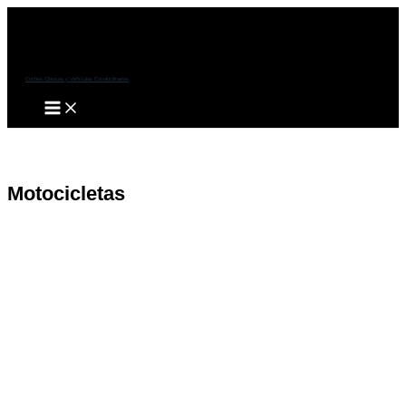
Ir
al
contenido
Coches Clásicos y Vehículos Extraordinarios
Main
Menu
Motocicletas