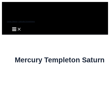
Ir
al
contenido
Coches Clásicos y Vehículos Extraordinarios
Main
Menu
Mercury Templeton Saturn